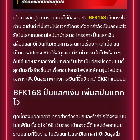
เส้นทางลัดสู่ความรวยแบบไม่ต้องรอกับ
BFK168
เว็บตรงไม่
ผ่านเอเย่นต์ ที่นี่เรามีโปรเจกต์โคตรเดือดที่กำลังเป็นกระแสไว
รัลในโลกเกมออนไลน์มานำเสนอ โครงการปั่นแลกเงิน
สล็อตแลกบิ๊กวินที่ไม่ใช่แค่การเล่นเกมเรื่อย ๆ แก้เบื่อ แต่
เป็นการอัปเกรดชีวิตให้สนุกและมีเงินในกระเป๋าไปพร้อม ๆ
กันได้ และบอกเลยว่าที่เบทฟิกเว็บม่วงเป็นอีกหนึ่งคอมมูนิตี้
สุดมันส์ที่สร้างขึ้นมาเพื่อตอบโจทย์ไลฟ์สไตล์คนรุ่นใหม่โดย
เฉพาะ เพื่อปั่นสุขภาพทางการเงินที่จี๊ดจ๊าดกว่านี้ได้อีกแน่นอน
BFK168 ปั่นแลกเงิน เพิ่มสปินแตก
ไว
ยุคนี้ต้องบอกเลยว่า ทุกอย่างต้องสนุกและทำกำไรได้จริงแบบ
ไม่แพ้กัน ซึ่ง bfk168 เว็บตรง เข้าใจจุดนี้ดี และได้ออกแบบ
ระบบเกมที่ปั่นง่าย โบนัสแตกไวและมีโอกาสทำบิ๊กวินสูงลิ่ว